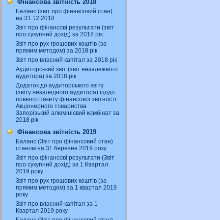
Фінансова звітність 2018
Баланс (звіт про фінансовий стан)
на 31.12.2018
Звіт про фінансові результати (звіт
про сукупний дохід) за 2018 рік
Звіт про рух грошових коштів (за
прямим методом) за 2018 рік
Звіт про власний капітал за 2018 рік
Аудиторський звіт (звіт незалежного
аудитора) за 2018 рік
Додаток до аудиторського звіту
(звіту незаледного аудитора) щодо
повного пакету фінансової звітності
Акціонерного товариства
Запорізький алюмінієвий комбінат за
2018 рік
Фінансова звітність 2019
Баланс (Звіт про фінансовий стан)
станом на 31 березня 2019 року
Звіт про фінансові результати (Звіт
про сукупний дохід) за 1 Квартал
2019 року
Звіт про рух грошових коштів (за
прямим методом) за 1 квартал 2019
року
Звіт про власний капітал за 1
Квартал 2019 року