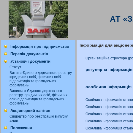
АТ «
Інформація для акціонер
Інформація про підприємство
Перелік документів
Організаційна структура (р
Установчі документи
Статут
регулярна інформація
Витяг з Єдиного державного реєстру
юридичних осіб, фізичних осіб-
підприємців та громадських
формувань
особлива інформація
Виписка з Єдиного державного
реєстру юридичних осіб, фізичних
осіб-підприємців та громадських
Особлива інформація станом
формувань
Особлива інформація станом
Акціонерний капітал
Особлива інформація станом
Свідоцтво про реєстрацію випуску
акцій
Особлива інформація станом
Положення
Особлива інформація станом