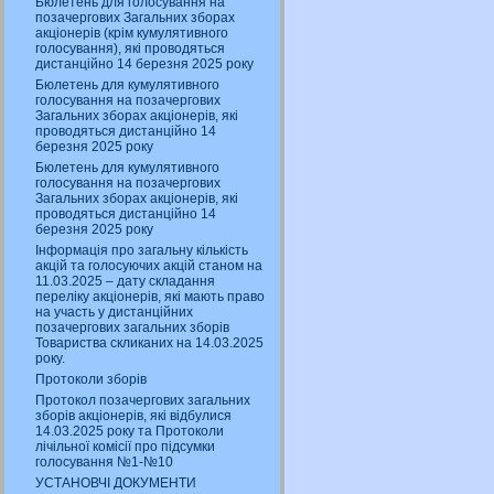
Бюлетень для голосування на
позачергових Загальних зборах
акціонерів (крім кумулятивного
голосування), які проводяться
дистанційно 14 березня 2025 року
Бюлетень для кумулятивного
голосування на позачергових
Загальних зборах акціонерів, які
проводяться дистанційно 14
березня 2025 року
Бюлетень для кумулятивного
голосування на позачергових
Загальних зборах акціонерів, які
проводяться дистанційно 14
березня 2025 року
Інформація про загальну кількість
акцій та голосуючих акцій станом на
11.03.2025 – дату складання
переліку акціонерів, які мають право
на участь у дистанційних
позачергових загальних зборів
Товариства скликаних на 14.03.2025
року.
Протоколи зборів
Протокол позачергових загальних
зборів акціонерів, які відбулися
14.03.2025 року та Протоколи
лічільної комісії про підсумки
голосування №1-№10
УСТАНОВЧІ ДОКУМЕНТИ