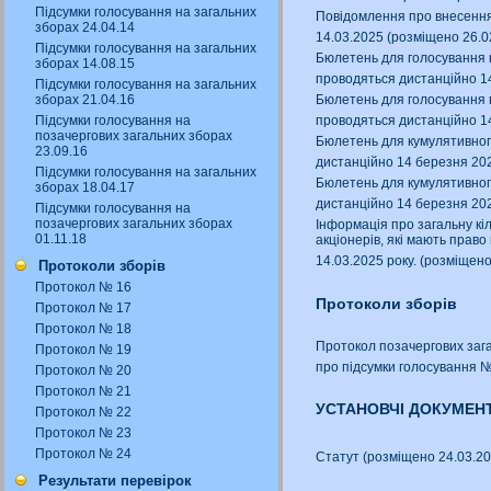
Підсумки голосування на загальних
Повідомлення про внесення 
зборах 24.04.14
14.03.2025 (розміщено 26.0
Підсумки голосування на загальних
Бюлетень для голосування н
зборах 14.08.15
проводяться дистанційно 1
Підсумки голосування на загальних
зборах 21.04.16
Бюлетень для голосування н
Підсумки голосування на
проводяться дистанційно 1
позачергових загальних зборах
Бюлетень для кумулятивного
23.09.16
дистанційно 14 березня 20
Підсумки голосування на загальних
Бюлетень для кумулятивного
зборах 18.04.17
дистанційно 14 березня 20
Підсумки голосування на
позачергових загальних зборах
Інформація про загальну кіл
01.11.18
акціонерів, які мають право
14.03.2025 року. (розміщен
Протоколи зборів
Протокол № 16
Протоколи зборів
Протокол № 17
Протокол № 18
Протокол позачергових загал
Протокол № 19
про підсумки голосування 
Протокол № 20
Протокол № 21
УСТАНОВЧІ ДОКУМЕН
Протокол № 22
Протокол № 23
Протокол № 24
Статут (розміщено 24.03.2
Результати перевірок