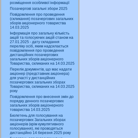
розміщення особливої інформації
Позачергові загальні збори 2025
Повідомлення про проведення
(скликання) позачергових загальних
зборів акціонерного товариства
14.03.2025
Інформація про загальну кількість
акцій та голосуючих акцій станом на
27.01.2025 - дату складання
переліку осіб, яким надсилається
повідомлення про проведення
дистанційних позачергових
загальних зборів акціонерного
Товариства, скликаних на 14.03.2025
Перелік документів, що має надати
акціонер (представник акціонера)
для участі у дистанційних
позачергових загальних зборах
Товариства, скликаних на 14.03.2025
року
Повідомлення про внесення змін до
порядку денного позачергових
загальних зборів акціонерного
товариства 14.03.2025
Бюлетень для голосування на
позачергових Загальних зборах
акціонерів (крім кумулятивного
голосування), які проводяться
дистанційно 14 березня 2025 року