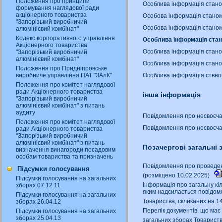
Положення про принципи
Особлива інформація станом
формування наглядової ради
акціонерного товариства
Особова інформація станом
"Запорізький виробничий
Особова інформація станом
алюмінієвий комбінат"
Кодекс корпоративного управління
Особлива інформація стано
Акціонерного товариства
Особлива інформація стано
"Запорізький виробничий
алюмінієвий комбінат"
Особлива інформація стано
Положення про Придніпровське
виробниче управління ПАТ "ЗАлК"
Особлива інформація ствно
Положення про комітет наглядової
ради Акціонерного товариства
інша інформація
"Запорізький виробничий
алюмінієвий комбінат" з питань
аудиту
Повідомлення про несвоєча
Положення про комітет наглядової
Повідомлення про несвоєча
ради Акціонерного товариства
"Запорізький виробничий
алюмінієвий комбінат" з питань
Позачергові загальні 
визначення винагороди посадовим
особам товариства та призначень
Повідомлення про проведенн
Підсумки голосування
(розміщено 10.02.2025)
Підсумки голосування на загальних
Інформація про загальну кіл
зборах 07.12.11
яким надсилається повідом
Підсумки голосування на загальних
Товариства, скликаних на 1
зборах 26.04.12
Перелік документів, що має
Підсумки голосування на загальних
зборах 25.04.13
загальних зборах Товариств