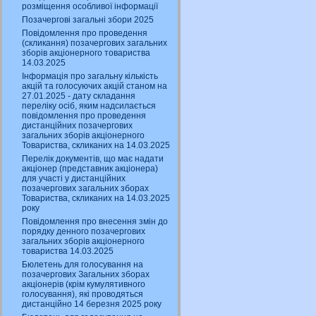
розміщення особливої інформації
Позачергові загальні збори 2025
Повідомлення про проведення
(скликання) позачергових загальних
зборів акціонерного товариства
14.03.2025
Інформація про загальну кількість
акцій та голосуючих акцій станом на
27.01.2025 - дату складання
переліку осіб, яким надсилається
повідомлення про проведення
дистанційних позачергових
загальних зборів акціонерного
Товариства, скликаних на 14.03.2025
Перелік документів, що має надати
акціонер (представник акціонера)
для участі у дистанційних
позачергових загальних зборах
Товариства, скликаних на 14.03.2025
року
Повідомлення про внесення змін до
порядку денного позачергових
загальних зборів акціонерного
товариства 14.03.2025
Бюлетень для голосування на
позачергових Загальних зборах
акціонерів (крім кумулятивного
голосування), які проводяться
дистанційно 14 березня 2025 року