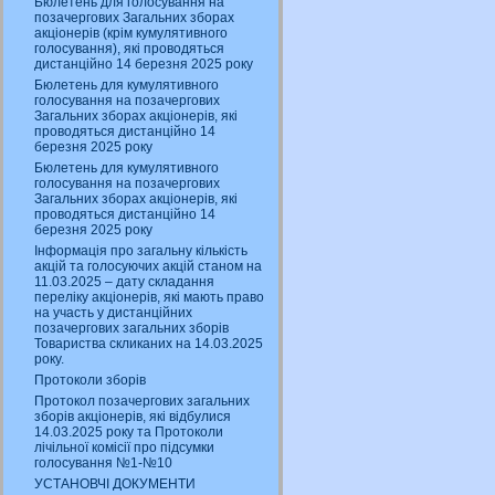
Бюлетень для голосування на
позачергових Загальних зборах
акціонерів (крім кумулятивного
голосування), які проводяться
дистанційно 14 березня 2025 року
Бюлетень для кумулятивного
голосування на позачергових
Загальних зборах акціонерів, які
проводяться дистанційно 14
березня 2025 року
Бюлетень для кумулятивного
голосування на позачергових
Загальних зборах акціонерів, які
проводяться дистанційно 14
березня 2025 року
Інформація про загальну кількість
акцій та голосуючих акцій станом на
11.03.2025 – дату складання
переліку акціонерів, які мають право
на участь у дистанційних
позачергових загальних зборів
Товариства скликаних на 14.03.2025
року.
Протоколи зборів
Протокол позачергових загальних
зборів акціонерів, які відбулися
14.03.2025 року та Протоколи
лічільної комісії про підсумки
голосування №1-№10
УСТАНОВЧІ ДОКУМЕНТИ