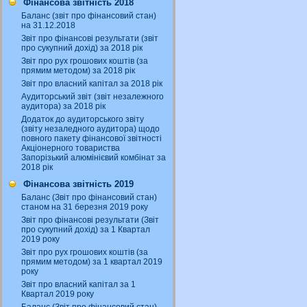
Фінансова звітність 2018
Баланс (звіт про фінансовий стан)
на 31.12.2018
Звіт про фінансові результати (звіт
про сукупний дохід) за 2018 рік
Звіт про рух грошових коштів (за
прямим методом) за 2018 рік
Звіт про власний капітал за 2018 рік
Аудиторський звіт (звіт незалежного
аудитора) за 2018 рік
Додаток до аудиторського звіту
(звіту незаледного аудитора) щодо
повного пакету фінансової звітності
Акціонерного товариства
Запорізький алюмінієвий комбінат за
2018 рік
Фінансова звітність 2019
Баланс (Звіт про фінансовий стан)
станом на 31 березня 2019 року
Звіт про фінансові результати (Звіт
про сукупний дохід) за 1 Квартал
2019 року
Звіт про рух грошових коштів (за
прямим методом) за 1 квартал 2019
року
Звіт про власний капітал за 1
Квартал 2019 року