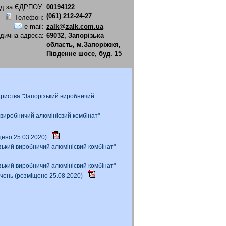
д за ЄДРПОУ:
00194122
(061) 212-24-27
Телефон:
e-mail:
zalk@zalk.com.ua
дична адреса:
69032, Запорізька
область, м.Запоріжжя,
Південне шосе, буд. 15
риства "Запорізький виробничий
 виробничий алюмінієвий комбінат"
щено 25.03.2020)
зький виробничий алюмінієвий комбінат"
зький виробничий алюмінієвий комбінат"
чень (розміщено 25.08.2020)