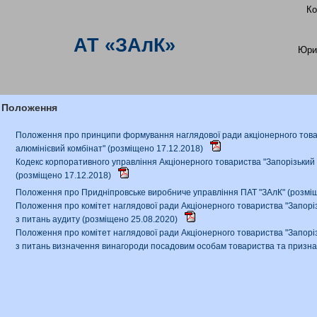
Ко
АТ «ЗАлК»
Юри
Положення
Положення про принципи формування наглядової ради акціонерного това
алюмінієвий комбінат" (розміщено 17.12.2018)
Кодекс корпоративного управління Акціонерного товариства "Запорізький
(розміщено 17.12.2018)
Положення про Придніпровське виробниче управління ПАТ "ЗАлК" (розмі
Положення про комітет наглядової ради Акціонерного товариства "Запорі
з питань аудиту (розміщено 25.08.2020)
Положення про комітет наглядової ради Акціонерного товариства "Запорі
з питань визначення винагороди посадовим особам товариства та призна