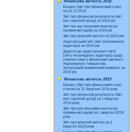
Фінансова звітність 2018
Баланс (звіт про фінансовий стан)
на 31.12.2018
Звіт про фінансові результати (звіт
про сукупний дохід) за 2018 рік
Звіт про рух грошових коштів (за
прямим методом) за 2018 рік
Звіт про власний капітал за 2018 рік
Аудиторський звіт (звіт незалежного
аудитора) за 2018 рік
Додаток до аудиторського звіту
(звіту незаледного аудитора) щодо
повного пакету фінансової звітності
Акціонерного товариства
Запорізький алюмінієвий комбінат за
2018 рік
Фінансова звітність 2019
Баланс (Звіт про фінансовий стан)
станом на 31 березня 2019 року
Звіт про фінансові результати (Звіт
про сукупний дохід) за 1 Квартал
2019 року
Звіт про рух грошових коштів (за
прямим методом) за 1 квартал 2019
року
Звіт про власний капітал за 1
Квартал 2019 року