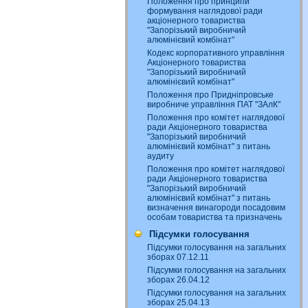
Положення про принципи
формування наглядової ради
акціонерного товариства
"Запорізький виробничий
алюмінієвий комбінат"
Кодекс корпоративного управління
Акціонерного товариства
"Запорізький виробничий
алюмінієвий комбінат"
Положення про Придніпровське
виробниче управління ПАТ "ЗАлК"
Положення про комітет наглядової
ради Акціонерного товариства
"Запорізький виробничий
алюмінієвий комбінат" з питань
аудиту
Положення про комітет наглядової
ради Акціонерного товариства
"Запорізький виробничий
алюмінієвий комбінат" з питань
визначення винагороди посадовим
особам товариства та призначень
Підсумки голосування
Підсумки голосування на загальних
зборах 07.12.11
Підсумки голосування на загальних
зборах 26.04.12
Підсумки голосування на загальних
зборах 25.04.13