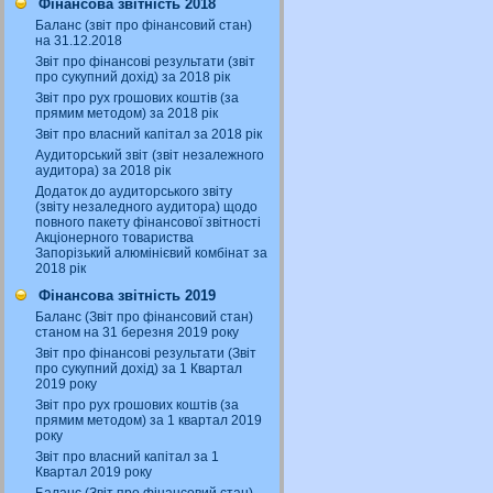
Фінансова звітність 2018
Баланс (звіт про фінансовий стан)
на 31.12.2018
Звіт про фінансові результати (звіт
про сукупний дохід) за 2018 рік
Звіт про рух грошових коштів (за
прямим методом) за 2018 рік
Звіт про власний капітал за 2018 рік
Аудиторський звіт (звіт незалежного
аудитора) за 2018 рік
Додаток до аудиторського звіту
(звіту незаледного аудитора) щодо
повного пакету фінансової звітності
Акціонерного товариства
Запорізький алюмінієвий комбінат за
2018 рік
Фінансова звітність 2019
Баланс (Звіт про фінансовий стан)
станом на 31 березня 2019 року
Звіт про фінансові результати (Звіт
про сукупний дохід) за 1 Квартал
2019 року
Звіт про рух грошових коштів (за
прямим методом) за 1 квартал 2019
року
Звіт про власний капітал за 1
Квартал 2019 року