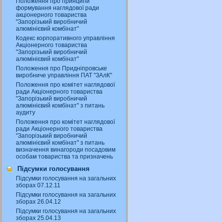
Положення про принципи
формування наглядової ради
акціонерного товариства
"Запорізький виробничий
алюмінієвий комбінат"
Кодекс корпоративного управління
Акціонерного товариства
"Запорізький виробничий
алюмінієвий комбінат"
Положення про Придніпровське
виробниче управління ПАТ "ЗАлК"
Положення про комітет наглядової
ради Акціонерного товариства
"Запорізький виробничий
алюмінієвий комбінат" з питань
аудиту
Положення про комітет наглядової
ради Акціонерного товариства
"Запорізький виробничий
алюмінієвий комбінат" з питань
визначення винагороди посадовим
особам товариства та призначень
Підсумки голосування
Підсумки голосування на загальних
зборах 07.12.11
Підсумки голосування на загальних
зборах 26.04.12
Підсумки голосування на загальних
зборах 25.04.13