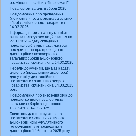
розміщення особливої інформації
Позачергові загальні збори 2025
Повідомлення про проведення
(скликання) позачергових загальних
зборів акціонерного товариства
14.03.2025
Інформація про загальну кількість
акцій та голосуючих акцій станом на
27.01.2025 - дату складання
переліку осіб, яким надсилається
повідомлення про проведення
дистанційних позачергових
загальних зборів акціонерного
Товариства, скликаних на 14.03.2025
Перелік документів, що має надати
акціонер (представник акціонера)
для участі у дистанційних
позачергових загальних зборах
Товариства, скликаних на 14.03.2025
року
Повідомлення про внесення змін до
порядку денного позачергових
загальних зборів акціонерного
товариства 14.03.2025
Бюлетень для голосування на
позачергових Загальних зборах
акціонерів (крім кумулятивного
голосування), які проводяться
дистанційно 14 березня 2025 року