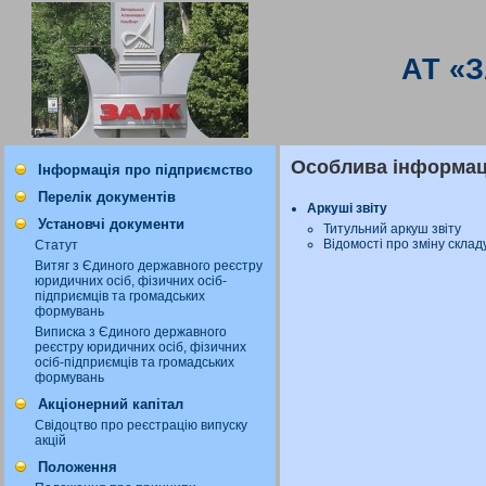
АТ «
Особлива інформаці
Інформація про підприємство
Перелік документів
Аркуші звіту
Установчі документи
Титульний аркуш звіту
Відомості про зміну склад
Статут
Витяг з Єдиного державного реєстру
юридичних осіб, фізичних осіб-
підприємців та громадських
формувань
Виписка з Єдиного державного
реєстру юридичних осіб, фізичних
осіб-підприємців та громадських
формувань
Акціонерний капітал
Свідоцтво про реєстрацію випуску
акцій
Положення