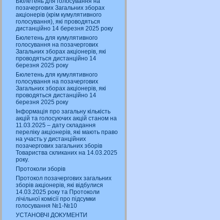
Бюлетень для голосування на
позачергових Загальних зборах
акціонерів (крім кумулятивного
голосування), які проводяться
дистанційно 14 березня 2025 року
Бюлетень для кумулятивного
голосування на позачергових
Загальних зборах акціонерів, які
проводяться дистанційно 14
березня 2025 року
Бюлетень для кумулятивного
голосування на позачергових
Загальних зборах акціонерів, які
проводяться дистанційно 14
березня 2025 року
Інформація про загальну кількість
акцій та голосуючих акцій станом на
11.03.2025 – дату складання
переліку акціонерів, які мають право
на участь у дистанційних
позачергових загальних зборів
Товариства скликаних на 14.03.2025
року.
Протоколи зборів
Протокол позачергових загальних
зборів акціонерів, які відбулися
14.03.2025 року та Протоколи
лічільної комісії про підсумки
голосування №1-№10
УСТАНОВЧІ ДОКУМЕНТИ