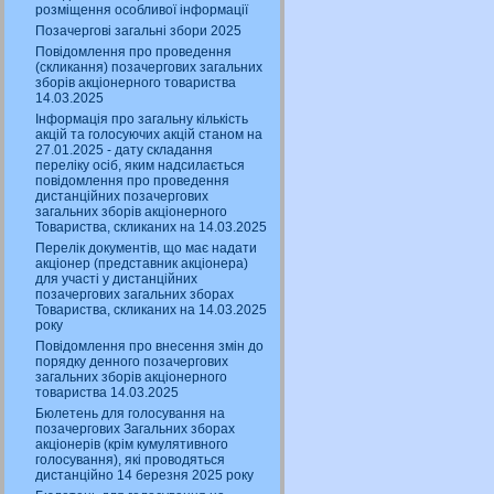
розміщення особливої інформації
Позачергові загальні збори 2025
Повідомлення про проведення
(скликання) позачергових загальних
зборів акціонерного товариства
14.03.2025
Інформація про загальну кількість
акцій та голосуючих акцій станом на
27.01.2025 - дату складання
переліку осіб, яким надсилається
повідомлення про проведення
дистанційних позачергових
загальних зборів акціонерного
Товариства, скликаних на 14.03.2025
Перелік документів, що має надати
акціонер (представник акціонера)
для участі у дистанційних
позачергових загальних зборах
Товариства, скликаних на 14.03.2025
року
Повідомлення про внесення змін до
порядку денного позачергових
загальних зборів акціонерного
товариства 14.03.2025
Бюлетень для голосування на
позачергових Загальних зборах
акціонерів (крім кумулятивного
голосування), які проводяться
дистанційно 14 березня 2025 року