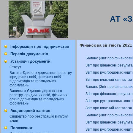
АТ «
Фінансова звітність 2021
Інформація про підприємство
Перелік документів
Баланс (Звіт про фінансови
Установчі документи
Звіт про фінансові результа
Статут
Звіт про рух грошових кошт
Витяг з Єдиного державного реєстру
юридичних осіб, фізичних осіб-
Звіт про власний капітал за
підприємців та громадських
формувань
Баланс (Звіт про фінансови
Виписка з Єдиного державного
Звіт про фінансові результа
реєстру юридичних осіб, фізичних
осіб-підприємців та громадських
Звіт про рух грошових кошті
формувань
Звіт про власний капітал за
Акціонерний капітал
Баланс (Звіт про фінансови
Свідоцтво про реєстрацію випуску
акцій
Звіт про фінансові результа
Положення
Звіт про рух грошових кошт