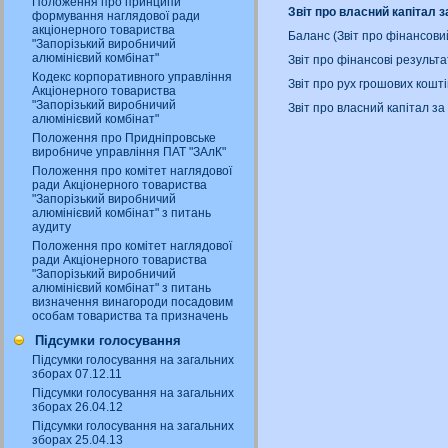
Положення про принципи
Звіт про власний капітал з
формування наглядової ради
акціонерного товариства
Баланс (Звіт про фінансови
"Запорізький виробничий
алюмінієвий комбінат"
Звіт про фінансові результа
Кодекс корпоративного управління
Звіт про рух грошових кошт
Акціонерного товариства
"Запорізький виробничий
Звіт про власний капітал за
алюмінієвий комбінат"
Положення про Придніпровське
виробниче управління ПАТ "ЗАлК"
Положення про комітет наглядової
ради Акціонерного товариства
"Запорізький виробничий
алюмінієвий комбінат" з питань
аудиту
Положення про комітет наглядової
ради Акціонерного товариства
"Запорізький виробничий
алюмінієвий комбінат" з питань
визначення винагороди посадовим
особам товариства та призначень
Підсумки голосування
Підсумки голосування на загальних
зборах 07.12.11
Підсумки голосування на загальних
зборах 26.04.12
Підсумки голосування на загальних
зборах 25.04.13