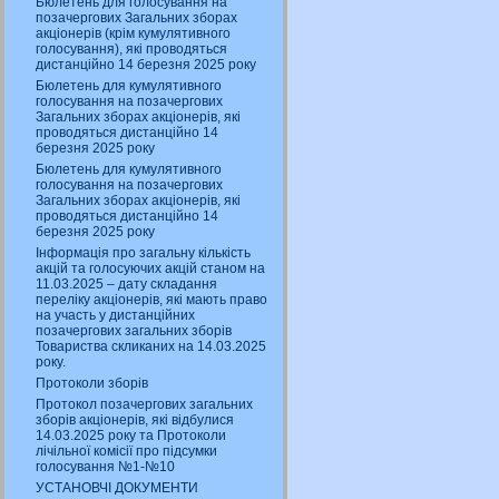
Бюлетень для голосування на
позачергових Загальних зборах
акціонерів (крім кумулятивного
голосування), які проводяться
дистанційно 14 березня 2025 року
Бюлетень для кумулятивного
голосування на позачергових
Загальних зборах акціонерів, які
проводяться дистанційно 14
березня 2025 року
Бюлетень для кумулятивного
голосування на позачергових
Загальних зборах акціонерів, які
проводяться дистанційно 14
березня 2025 року
Інформація про загальну кількість
акцій та голосуючих акцій станом на
11.03.2025 – дату складання
переліку акціонерів, які мають право
на участь у дистанційних
позачергових загальних зборів
Товариства скликаних на 14.03.2025
року.
Протоколи зборів
Протокол позачергових загальних
зборів акціонерів, які відбулися
14.03.2025 року та Протоколи
лічільної комісії про підсумки
голосування №1-№10
УСТАНОВЧІ ДОКУМЕНТИ