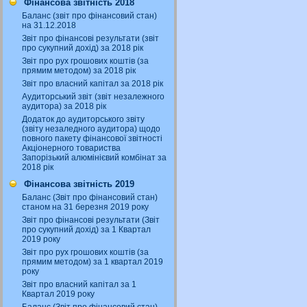
Фінансова звітність 2018
Баланс (звіт про фінансовий стан)
на 31.12.2018
Звіт про фінансові результати (звіт
про сукупний дохід) за 2018 рік
Звіт про рух грошових коштів (за
прямим методом) за 2018 рік
Звіт про власний капітал за 2018 рік
Аудиторський звіт (звіт незалежного
аудитора) за 2018 рік
Додаток до аудиторського звіту
(звіту незаледного аудитора) щодо
повного пакету фінансової звітності
Акціонерного товариства
Запорізький алюмінієвий комбінат за
2018 рік
Фінансова звітність 2019
Баланс (Звіт про фінансовий стан)
станом на 31 березня 2019 року
Звіт про фінансові результати (Звіт
про сукупний дохід) за 1 Квартал
2019 року
Звіт про рух грошових коштів (за
прямим методом) за 1 квартал 2019
року
Звіт про власний капітал за 1
Квартал 2019 року