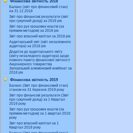
Фінансова звітність 2018
Баланс (звіт про фінансовий стан)
на 31.12.2018
Звіт про фінансові результати (звіт
про сукупний дохід) за 2018 рік
Звіт про рух грошових коштів (за
прямим методом) за 2018 рік
Звіт про власний капітал за 2018 рік
Аудиторський звіт (звіт незалежного
аудитора) за 2018 рік
Додаток до аудиторського звіту
(звіту незаледного аудитора) щодо
повного пакету фінансової звітності
Акціонерного товариства
Запорізький алюмінієвий комбінат за
2018 рік
Фінансова звітність 2019
Баланс (Звіт про фінансовий стан)
станом на 31 березня 2019 року
Звіт про фінансові результати (Звіт
про сукупний дохід) за 1 Квартал
2019 року
Звіт про рух грошових коштів (за
прямим методом) за 1 квартал 2019
року
Звіт про власний капітал за 1
Квартал 2019 року