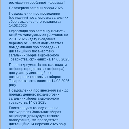
розміщення особливої інформації
Позачергові загальні збори 2025
Повідомлення про проведення
(скликання) позачергових загальних
зборів акціонерного товариства
14.03.2025
Інформація про загальну кількість
акцій та голосуючих акцій станом на
27.01.2025 - дату складання
переліку осіб, яким надсилається
повідомлення про проведення
дистанційних позачергових
загальних зборів акціонерного
Товариства, скликаних на 14.03.2025
Перелік документів, що має надати
акціонер (представник акціонера)
для участі у дистанційних
позачергових загальних зборах
Товариства, скликаних на 14.03.2025
року
Повідомлення про внесення змін до
порядку денного позачергових
загальних зборів акціонерного
товариства 14.03.2025
Бюлетень для голосування на
позачергових Загальних зборах
акціонерів (крім кумулятивного
голосування), які проводяться
дистанційно 14 березня 2025 року