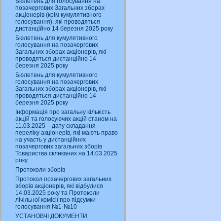
Бюлетень для голосування на
позачергових Загальних зборах
акціонерів (крім кумулятивного
голосування), які проводяться
дистанційно 14 березня 2025 року
Бюлетень для кумулятивного
голосування на позачергових
Загальних зборах акціонерів, які
проводяться дистанційно 14
березня 2025 року
Бюлетень для кумулятивного
голосування на позачергових
Загальних зборах акціонерів, які
проводяться дистанційно 14
березня 2025 року
Інформація про загальну кількість
акцій та голосуючих акцій станом на
11.03.2025 – дату складання
переліку акціонерів, які мають право
на участь у дистанційних
позачергових загальних зборів
Товариства скликаних на 14.03.2025
року.
Протоколи зборів
Протокол позачергових загальних
зборів акціонерів, які відбулися
14.03.2025 року та Протоколи
лічільної комісії про підсумки
голосування №1-№10
УСТАНОВЧІ ДОКУМЕНТИ