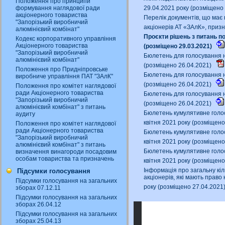
Положення про принципи
29.04.2021 року (розміщено
формування наглядової ради
акціонерного товариства
Перелік документів, що має 
"Запорізький виробничий
акціонерів АТ «ЗАлК», приз
алюмінієвий комбінат"
Проєкти рішень з питань п
Кодекс корпоративного управління
Акціонерного товариства
(розміщено 29.03.2021)
"Запорізький виробничий
Бюлетень для голосування на
алюмінієвий комбінат"
(розміщено 26.04.2021)
Положення про Придніпровське
Бюлетень для голосування на
виробниче управління ПАТ "ЗАлК"
(розміщено 26.04.2021)
Положення про комітет наглядової
ради Акціонерного товариства
Бюлетень для голосування на
"Запорізький виробничий
(розміщено 26.04.2021)
алюмінієвий комбінат" з питань
Бюлетень кумулятивне голос
аудиту
квітня 2021 року (розміщено
Положення про комітет наглядової
ради Акціонерного товариства
Бюлетень кумулятивне голос
"Запорізький виробничий
квітня 2021 року (розміщено
алюмінієвий комбінат" з питань
Бюлетень кумулятивне голос
визначення винагороди посадовим
особам товариства та призначень
квітня 2021 року (розміщено
Інформація про загальну кіл
Підсумки голосування
акціонерів, які мають право
Підсумки голосування на загальних
року (розміщено 27.04.2021
зборах 07.12.11
Підсумки голосування на загальних
зборах 26.04.12
Підсумки голосування на загальних
зборах 25.04.13