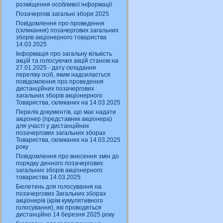
розміщення особливої інформації
Позачергові загальні збори 2025
Повідомлення про проведення
(скликання) позачергових загальних
зборів акціонерного товариства
14.03.2025
Інформація про загальну кількість
акцій та голосуючих акцій станом на
27.01.2025 - дату складання
переліку осіб, яким надсилається
повідомлення про проведення
дистанційних позачергових
загальних зборів акціонерного
Товариства, скликаних на 14.03.2025
Перелік документів, що має надати
акціонер (представник акціонера)
для участі у дистанційних
позачергових загальних зборах
Товариства, скликаних на 14.03.2025
року
Повідомлення про внесення змін до
порядку денного позачергових
загальних зборів акціонерного
товариства 14.03.2025
Бюлетень для голосування на
позачергових Загальних зборах
акціонерів (крім кумулятивного
голосування), які проводяться
дистанційно 14 березня 2025 року