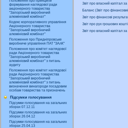
Положення про принципи
Звіт про власний капітал за
формування наглядової ради
акціонерного товариства
Баланс (Звіт про фінансови
"Запорізький виробничий
алюмінієвий комбінат"
Звіт про фінансові результа
Кодекс корпоративного управління
Звіт про рух грошових кошт
Акціонерного товариства
"Запорізький виробничий
Звіт про власний капітал за
алюмінієвий комбінат"
Положення про Придніпровське
виробниче управління ПАТ "ЗАлК"
Положення про комітет наглядової
ради Акціонерного товариства
"Запорізький виробничий
алюмінієвий комбінат" з питань
аудиту
Положення про комітет наглядової
ради Акціонерного товариства
"Запорізький виробничий
алюмінієвий комбінат" з питань
визначення винагороди посадовим
особам товариства та призначень
Підсумки голосування
Підсумки голосування на загальних
зборах 07.12.11
Підсумки голосування на загальних
зборах 26.04.12
Підсумки голосування на загальних
зборах 25.04.13