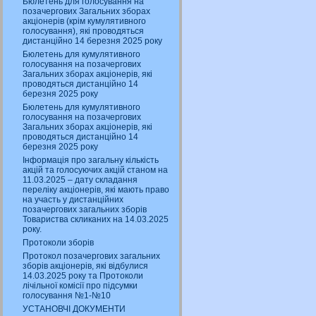
Бюлетень для голосування на
позачергових Загальних зборах
акціонерів (крім кумулятивного
голосування), які проводяться
дистанційно 14 березня 2025 року
Бюлетень для кумулятивного
голосування на позачергових
Загальних зборах акціонерів, які
проводяться дистанційно 14
березня 2025 року
Бюлетень для кумулятивного
голосування на позачергових
Загальних зборах акціонерів, які
проводяться дистанційно 14
березня 2025 року
Інформація про загальну кількість
акцій та голосуючих акцій станом на
11.03.2025 – дату складання
переліку акціонерів, які мають право
на участь у дистанційних
позачергових загальних зборів
Товариства скликаних на 14.03.2025
року.
Протоколи зборів
Протокол позачергових загальних
зборів акціонерів, які відбулися
14.03.2025 року та Протоколи
лічільної комісії про підсумки
голосування №1-№10
УСТАНОВЧІ ДОКУМЕНТИ