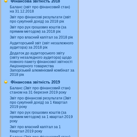
Фінансова звітність 2018
Баланс (звіт про фінансовий стан)
на 31.12.2018
Звіт про фінансові результати (звіт
про сукупний дохід) за 2018 рік
Звіт про рух грошових коштів (за
прямим методом) за 2018 рік
Звіт про власний капітал за 2018 рік
Аудиторський звіт (звіт незалежного
аудитора) за 2018 рік
Додаток до аудиторського звіту
(звіту незаледного аудитора) щодо
повного пакету фінансової звітності
Акціонерного товариства
Запорізький алюмінієвий комбінат за
2018 рік
Фінансова звітність 2019
Баланс (Звіт про фінансовий стан)
станом на 31 березня 2019 року
Звіт про фінансові результати (Звіт
про сукупний дохід) за 1 Квартал
2019 року
Звіт про рух грошових коштів (за
прямим методом) за 1 квартал 2019
року
Звіт про власний капітал за 1
Квартал 2019 року