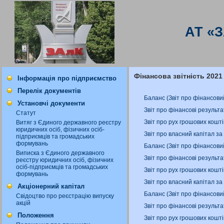
АТ «
Фінансова звітність 2021
Інформація про підприємство
Перелік документів
Баланс (Звіт про фінансови
Установчі документи
Звіт про фінансові результа
Статут
Звіт про рух грошових кошт
Витяг з Єдиного державного реєстру
юридичних осіб, фізичних осіб-
Звіт про власний капітал за
підприємців та громадських
формувань
Баланс (Звіт про фінансови
Виписка з Єдиного державного
Звіт про фінансові результа
реєстру юридичних осіб, фізичних
осіб-підприємців та громадських
Звіт про рух грошових кошті
формувань
Звіт про власний капітал за
Акціонерний капітал
Баланс (Звіт про фінансови
Свідоцтво про реєстрацію випуску
акцій
Звіт про фінансові результа
Положення
Звіт про рух грошових кошт