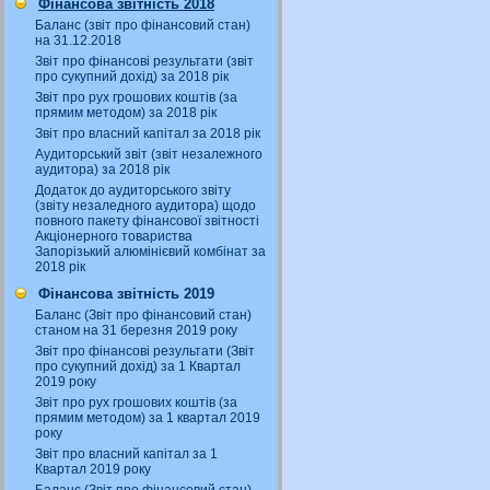
Фінансова звітність 2018
Баланс (звіт про фінансовий стан)
на 31.12.2018
Звіт про фінансові результати (звіт
про сукупний дохід) за 2018 рік
Звіт про рух грошових коштів (за
прямим методом) за 2018 рік
Звіт про власний капітал за 2018 рік
Аудиторський звіт (звіт незалежного
аудитора) за 2018 рік
Додаток до аудиторського звіту
(звіту незаледного аудитора) щодо
повного пакету фінансової звітності
Акціонерного товариства
Запорізький алюмінієвий комбінат за
2018 рік
Фінансова звітність 2019
Баланс (Звіт про фінансовий стан)
станом на 31 березня 2019 року
Звіт про фінансові результати (Звіт
про сукупний дохід) за 1 Квартал
2019 року
Звіт про рух грошових коштів (за
прямим методом) за 1 квартал 2019
року
Звіт про власний капітал за 1
Квартал 2019 року