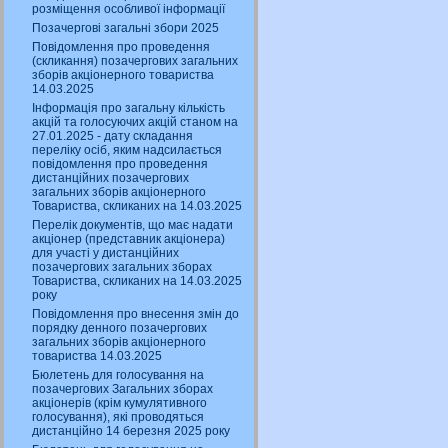
розміщення особливої інформації
Позачергові загальні збори 2025
Повідомлення про проведення
(скликання) позачергових загальних
зборів акціонерного товариства
14.03.2025
Інформація про загальну кількість
акцій та голосуючих акцій станом на
27.01.2025 - дату складання
переліку осіб, яким надсилається
повідомлення про проведення
дистанційних позачергових
загальних зборів акціонерного
Товариства, скликаних на 14.03.2025
Перелік документів, що має надати
акціонер (представник акціонера)
для участі у дистанційних
позачергових загальних зборах
Товариства, скликаних на 14.03.2025
року
Повідомлення про внесення змін до
порядку денного позачергових
загальних зборів акціонерного
товариства 14.03.2025
Бюлетень для голосування на
позачергових Загальних зборах
акціонерів (крім кумулятивного
голосування), які проводяться
дистанційно 14 березня 2025 року