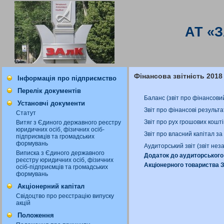
АТ «
Фінансова звітність 2018
Інформація про підприємство
Перелік документів
Баланс (звіт про фінансови
Установчі документи
Звіт про фінансові результа
Статут
Звіт про рух грошових кошт
Витяг з Єдиного державного реєстру
юридичних осіб, фізичних осіб-
Звіт про власний капітал за
підприємців та громадських
формувань
Аудиторський звіт (звіт не
Виписка з Єдиного державного
Додаток до аудиторського 
реєстру юридичних осіб, фізичних
Акціонерного товариства З
осіб-підприємців та громадських
формувань
Акціонерний капітал
Свідоцтво про реєстрацію випуску
акцій
Положення