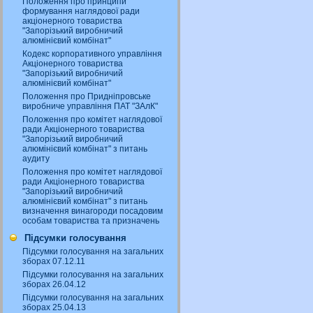
Положення про принципи
формування наглядової ради
акціонерного товариства
"Запорізький виробничий
алюмінієвий комбінат"
Кодекс корпоративного управління
Акціонерного товариства
"Запорізький виробничий
алюмінієвий комбінат"
Положення про Придніпровське
виробниче управління ПАТ "ЗАлК"
Положення про комітет наглядової
ради Акціонерного товариства
"Запорізький виробничий
алюмінієвий комбінат" з питань
аудиту
Положення про комітет наглядової
ради Акціонерного товариства
"Запорізький виробничий
алюмінієвий комбінат" з питань
визначення винагороди посадовим
особам товариства та призначень
Підсумки голосування
Підсумки голосування на загальних
зборах 07.12.11
Підсумки голосування на загальних
зборах 26.04.12
Підсумки голосування на загальних
зборах 25.04.13