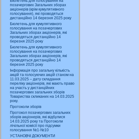
Бюлетень для голосування на
позачергових Загальних зборах
акціонерів (крім кумулятивного
голосування), які проводяться
дистанційно 14 березня 2025 року
Бюлетень для кумулятивного
голосування на позачергових
Загальних зборах акціонерів, які
проводяться дистанційно 14
березня 2025 року
Бюлетень для кумулятивного
голосування на позачергових
Загальних зборах акціонерів, які
проводяться дистанційно 14
березня 2025 року
Інформація про загальну кількість
акцій та голосуючих акцій станом на
11.03.2025 – дату складання
переліку акціонерів, які мають право
на участь у дистанційних
позачергових загальних зборів
Товариства скликаних на 14.03.2025
року.
Протоколи зборів
Протокол позачергових загальних
зборів акціонерів, які відбулися
14.03.2025 року та Протоколи
лічільної комісії про підсумки
голосування №1-№10
УСТАНОВЧІ ДОКУМЕНТИ